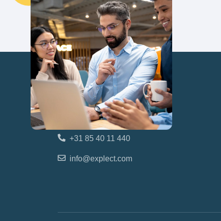
West-Voorstraat 7
3262 JG Oud-Beijerland
Nederland
+31 85 40 11 440
info@explect.com