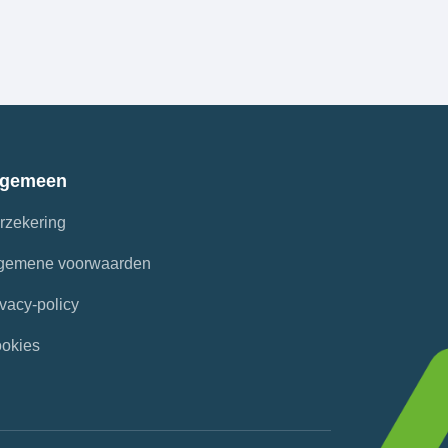
lgemeen
rzekering
gemene voorwaarden
ivacy-policy
okies